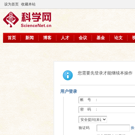
设为首页
收藏本站
首页
新闻
博客
人才
会议
基金
论文
您需要先登录才能继续本操作
用户登录
帐 号 ：
密 码 ：
验证码
换