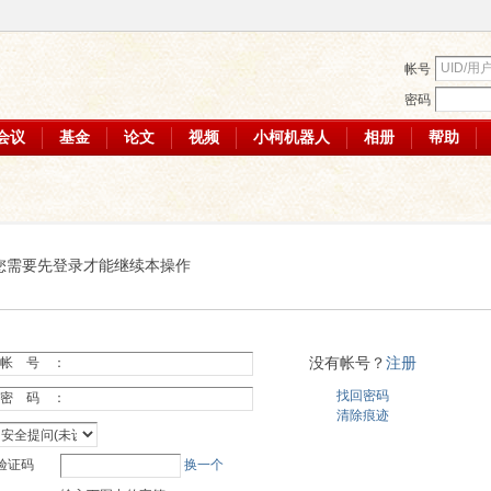
帐号
密码
会议
基金
论文
视频
小柯机器人
相册
帮助
您需要先登录才能继续本操作
没有帐号？
注册
帐 号 ：
找回密码
密 码 ：
清除痕迹
验证码
换一个