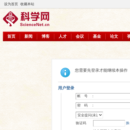
设为首页
收藏本站
首页
新闻
博客
人才
会议
基金
论文
您需要先登录才能继续本操作
用户登录
帐 号 ：
密 码 ：
验证码
换