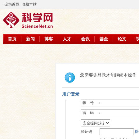
设为首页
收藏本站
首页
新闻
博客
人才
会议
基金
论文
您需要先登录才能继续本操作
用户登录
帐 号 ：
密 码 ：
验证码
换