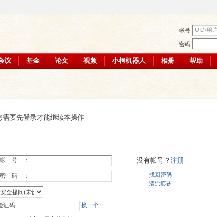
帐号
密码
会议
基金
论文
视频
小柯机器人
相册
帮助
您需要先登录才能继续本操作
没有帐号？
注册
帐 号 ：
找回密码
密 码 ：
清除痕迹
验证码
换一个