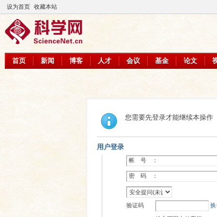
设为首页
收藏本站
首页
新闻
博客
人才
会议
基金
论文
您需要先登录才能继续本操作
用户登录
帐 号 ：
密 码 ：
验证码
换