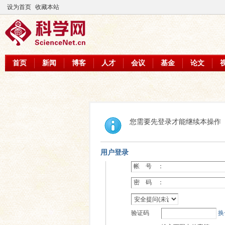
设为首页
收藏本站
首页
新闻
博客
人才
会议
基金
论文
您需要先登录才能继续本操作
用户登录
帐 号 ：
密 码 ：
验证码
换