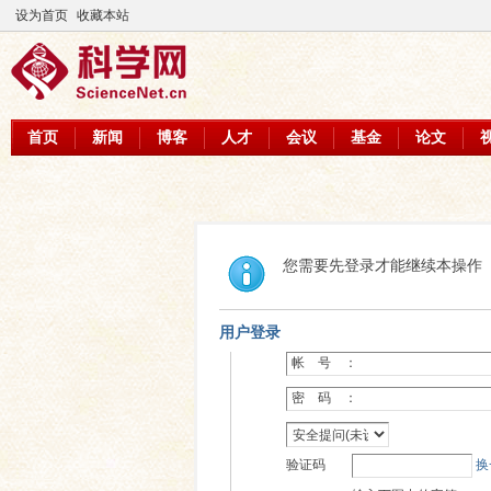
设为首页
收藏本站
首页
新闻
博客
人才
会议
基金
论文
您需要先登录才能继续本操作
用户登录
帐 号 ：
密 码 ：
验证码
换