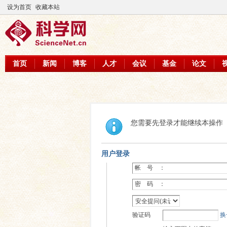
设为首页
收藏本站
首页
新闻
博客
人才
会议
基金
论文
您需要先登录才能继续本操作
用户登录
帐 号 ：
密 码 ：
验证码
换