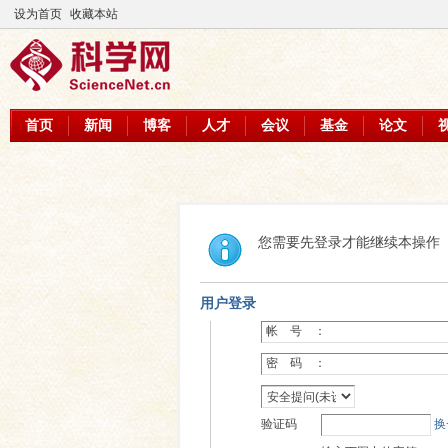
设为首页
收藏本站
首页
新闻
博客
人才
会议
基金
论文
您需要先登录才能继续本操作
用户登录
帐 号 ：
密 码 ：
验证码
换