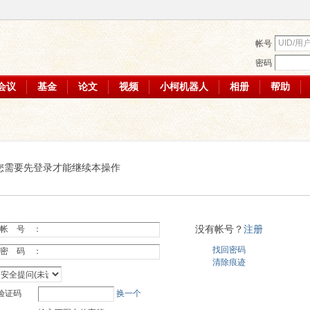
帐号
密码
会议
基金
论文
视频
小柯机器人
相册
帮助
您需要先登录才能继续本操作
没有帐号？
注册
帐 号 ：
找回密码
密 码 ：
清除痕迹
验证码
换一个