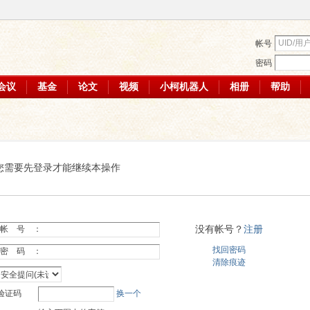
帐号
密码
会议
基金
论文
视频
小柯机器人
相册
帮助
您需要先登录才能继续本操作
没有帐号？
注册
帐 号 ：
找回密码
密 码 ：
清除痕迹
验证码
换一个