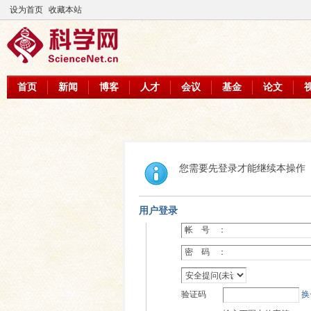
设为首页
收藏本站
首页
新闻
博客
人才
会议
基金
论文
您需要先登录才能继续本操作
用户登录
帐 号 ：
密 码 ：
验证码
换