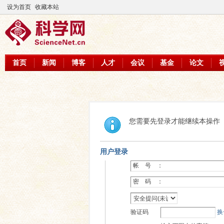
设为首页
收藏本站
首页
新闻
博客
人才
会议
基金
论文
您需要先登录才能继续本操作
用户登录
帐 号 ：
密 码 ：
验证码
换