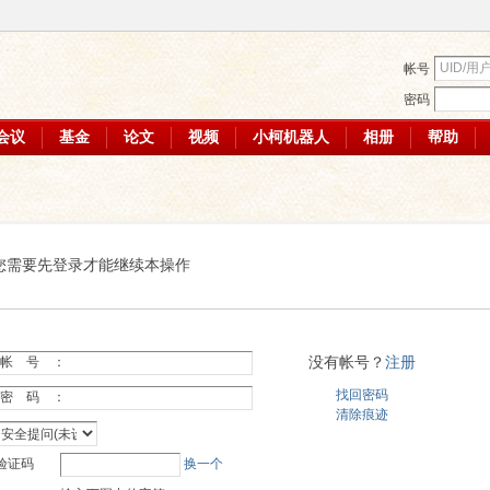
帐号
密码
会议
基金
论文
视频
小柯机器人
相册
帮助
您需要先登录才能继续本操作
没有帐号？
注册
帐 号 ：
找回密码
密 码 ：
清除痕迹
验证码
换一个