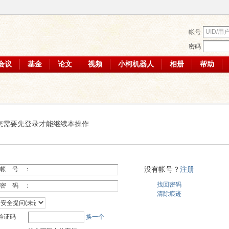
帐号
密码
会议
基金
论文
视频
小柯机器人
相册
帮助
您需要先登录才能继续本操作
没有帐号？
注册
帐 号 ：
找回密码
密 码 ：
清除痕迹
验证码
换一个