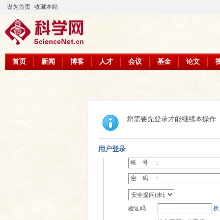
设为首页
收藏本站
首页
新闻
博客
人才
会议
基金
论文
您需要先登录才能继续本操作
用户登录
帐 号 ：
密 码 ：
验证码
换