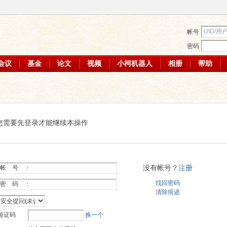
帐号
密码
会议
基金
论文
视频
小柯机器人
相册
帮助
您需要先登录才能继续本操作
没有帐号？
注册
帐 号 ：
找回密码
密 码 ：
清除痕迹
验证码
换一个