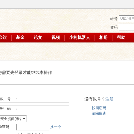
帐号
密码
会议
基金
论文
视频
小柯机器人
相册
帮助
您需要先登录才能继续本操作
没有帐号？
注册
帐 号 ：
找回密码
密 码 ：
清除痕迹
验证码
换一个