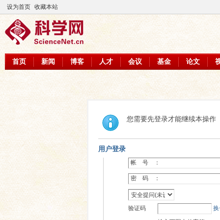
设为首页
收藏本站
首页
新闻
博客
人才
会议
基金
论文
您需要先登录才能继续本操作
用户登录
帐 号 ：
密 码 ：
验证码
换