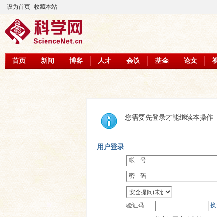
设为首页
收藏本站
首页
新闻
博客
人才
会议
基金
论文
您需要先登录才能继续本操作
用户登录
帐 号 ：
密 码 ：
验证码
换