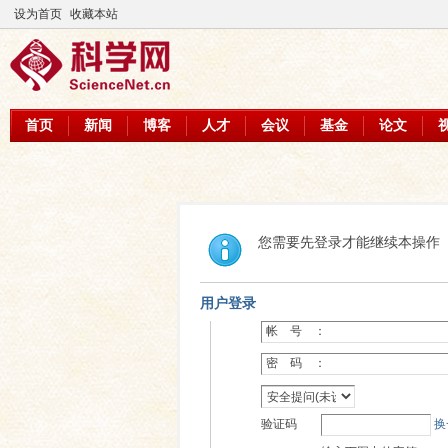
设为首页
收藏本站
首页
新闻
博客
人才
会议
基金
论文
您需要先登录才能继续本操作
用户登录
帐 号 ：
密 码 ：
验证码
换