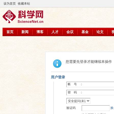
设为首页
收藏本站
首页
新闻
博客
人才
会议
基金
论文
您需要先登录才能继续本操作
用户登录
帐 号 ：
密 码 ：
验证码
换