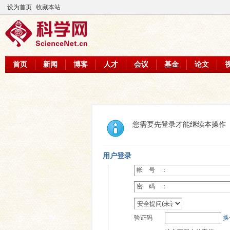
设为首页
收藏本站
首页
新闻
博客
人才
会议
基金
论文
您需要先登录才能继续本操作
用户登录
帐 号 ：
密 码 ：
验证码
换