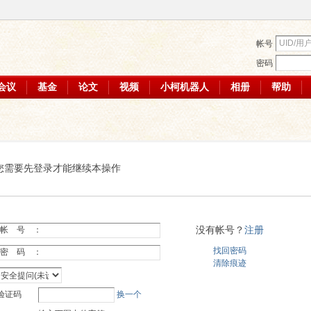
帐号
密码
会议
基金
论文
视频
小柯机器人
相册
帮助
您需要先登录才能继续本操作
没有帐号？
注册
帐 号 ：
找回密码
密 码 ：
清除痕迹
验证码
换一个