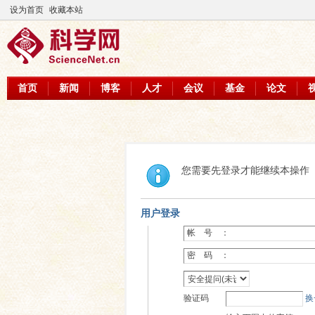
设为首页
收藏本站
首页
新闻
博客
人才
会议
基金
论文
您需要先登录才能继续本操作
用户登录
帐 号 ：
密 码 ：
验证码
换