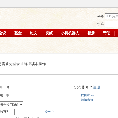
帐号
密码
会议
基金
论文
视频
小柯机器人
相册
帮助
您需要先登录才能继续本操作
没有帐号？
注册
帐 号 ：
找回密码
密 码 ：
清除痕迹
验证码
换一个