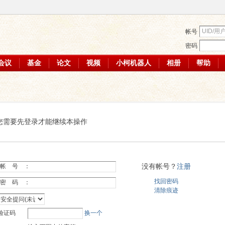
帐号
密码
会议
基金
论文
视频
小柯机器人
相册
帮助
您需要先登录才能继续本操作
没有帐号？
注册
帐 号 ：
找回密码
密 码 ：
清除痕迹
验证码
换一个