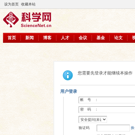
设为首页
收藏本站
首页
新闻
博客
人才
会议
基金
论文
您需要先登录才能继续本操作
用户登录
帐 号 ：
密 码 ：
验证码
换