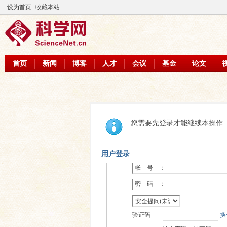
设为首页
收藏本站
首页
新闻
博客
人才
会议
基金
论文
您需要先登录才能继续本操作
用户登录
帐 号 ：
密 码 ：
验证码
换