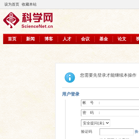
设为首页
收藏本站
首页
新闻
博客
人才
会议
基金
论文
您需要先登录才能继续本操作
用户登录
帐 号 ：
密 码 ：
验证码
换