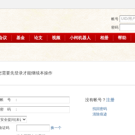
帐号
密码
会议
基金
论文
视频
小柯机器人
相册
帮助
您需要先登录才能继续本操作
没有帐号？
注册
帐 号 ：
找回密码
密 码 ：
清除痕迹
验证码
换一个