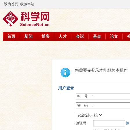
设为首页
收藏本站
首页
新闻
博客
人才
会议
基金
论文
您需要先登录才能继续本操作
用户登录
帐 号 ：
密 码 ：
验证码
换