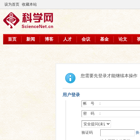
设为首页
收藏本站
首页
新闻
博客
人才
会议
基金
论文
您需要先登录才能继续本操作
用户登录
帐 号 ：
密 码 ：
验证码
换