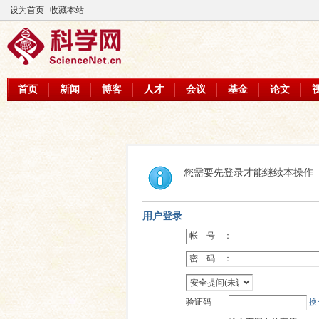
设为首页
收藏本站
首页
新闻
博客
人才
会议
基金
论文
您需要先登录才能继续本操作
用户登录
帐 号 ：
密 码 ：
验证码
换