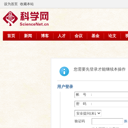
设为首页
收藏本站
首页
新闻
博客
人才
会议
基金
论文
您需要先登录才能继续本操作
用户登录
帐 号 ：
密 码 ：
验证码
换