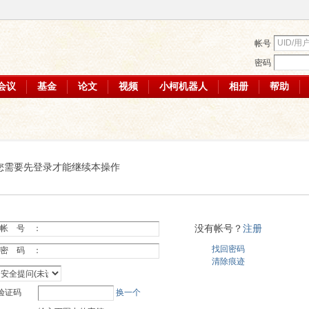
帐号
密码
会议
基金
论文
视频
小柯机器人
相册
帮助
您需要先登录才能继续本操作
没有帐号？
注册
帐 号 ：
找回密码
密 码 ：
清除痕迹
验证码
换一个