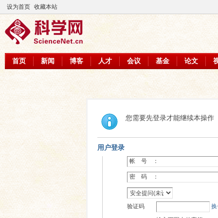
设为首页
收藏本站
首页
新闻
博客
人才
会议
基金
论文
您需要先登录才能继续本操作
用户登录
帐 号 ：
密 码 ：
验证码
换