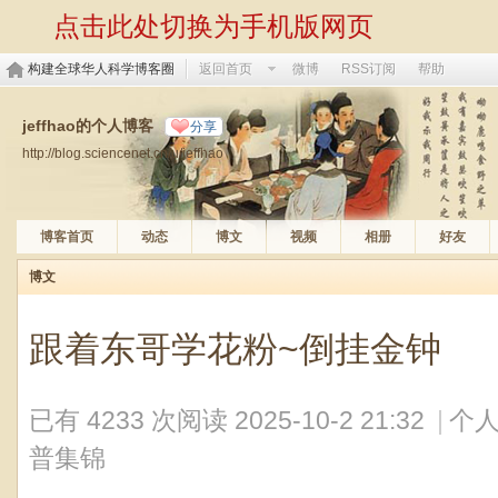
点击此处切换为手机版网页
构建全球华人科学博客圈
返回首页
微博
RSS订阅
帮助
jeffhao的个人博客
分享
http://blog.sciencenet.cn/u/jeffhao
博客首页
动态
博文
视频
相册
好友
博文
跟着东哥学花粉~倒挂金钟
已有 4233 次阅读
2025-10-2 21:32
|
个人
普集锦