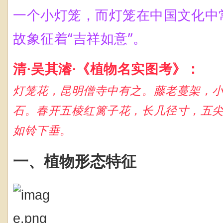
一个小灯笼，而灯笼在中国文化中
故
象征着“吉祥如意”。
清·吴其濬·《植物名实图考》：
灯笼花，昆明僧寺中有之。藤老蔓架，
石。春开五棱红篱子花，长几径寸，五
如铃下垂。
一、植物形态特征