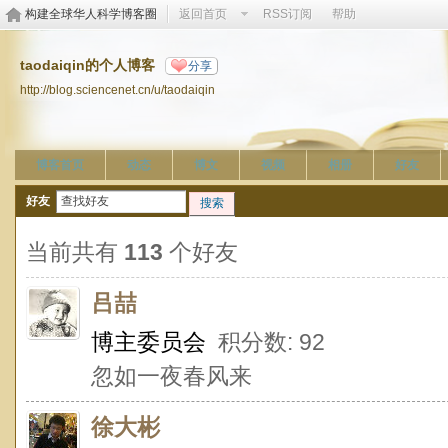
构建全球华人科学博客圈
返回首页
RSS订阅
帮助
taodaiqin的个人博客
分享
http://blog.sciencenet.cn/u/taodaiqin
博客首页
动态
博文
视频
相册
好友
好友
搜索
当前共有
113
个好友
吕喆
博主委员会
积分数: 92
忽如一夜春风来
徐大彬