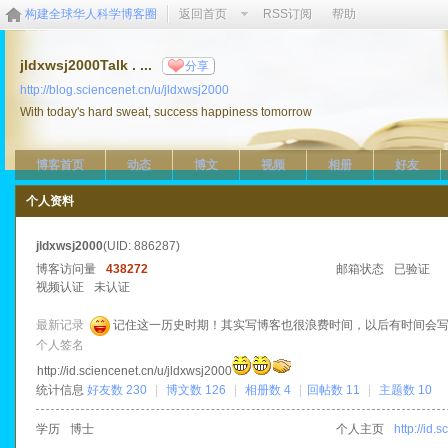
构建全球华人科学博客圈
返回首页
RSS订阅
帮助
jldxwsj2000Talk . ...
分享
http://blog.sciencenet.cn/u/jldxwsj2000
With today's hard sweat, success happiness tomorrow
博客首页
动态
博文
视频
相册
好友
个人资料
jldxwsj2000
(UID: 886287)
博客访问量
438272
邮箱状态
已验证
视频认证
未认证
最新记录
记住这一历史时期！其实写博客也很浪费时间，以后有时间会
个人签名
http://id.sciencenet.cn/u/jldxwsj2000
统计信息
好友数 230
|
博文数 126
|
相册数 4
|
回帖数 11
|
主题数 10
学历
博士
个人主页
http://id.