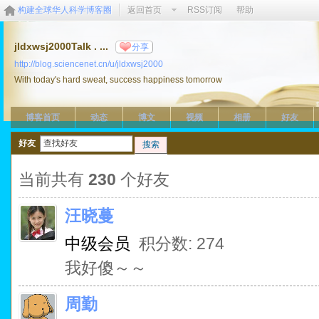
构建全球华人科学博客圈
返回首页
RSS订阅
帮助
jldxwsj2000Talk . ...
分享
http://blog.sciencenet.cn/u/jldxwsj2000
With today's hard sweat, success happiness tomorrow
博客首页
动态
博文
视频
相册
好友
好友
搜索
当前共有
230
个好友
汪晓蔓
中级会员
积分数: 274
我好傻～～
周勤