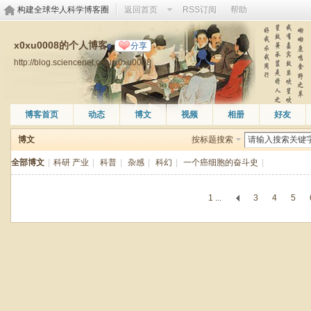
构建全球华人科学博客圈
返回首页
RSS订阅
帮助
x0xu0008的个人博客
分享
http://blog.sciencenet.cn/u/x0xu0008
博客首页
动态
博文
视频
相册
好友
博文
按标题搜索
全部博文
|
科研 产业
|
科普
|
杂感
|
科幻
|
一个癌细胞的奋斗史
|
1 ...
3
4
5