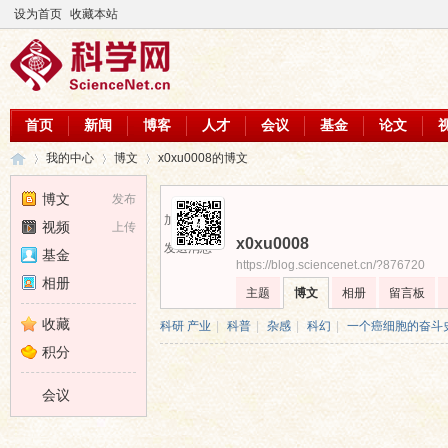
设为首页
收藏本站
首页
新闻
博客
人才
会议
基金
论文
我的中心
博文
x0xu0008的博文
博文
发布
加为好友
视频
上传
x0xu0008
科
›
›
›
发送消息
基金
https://blog.sciencenet.cn/?876720
相册
主题
博文
相册
留言板
收藏
科研 产业
|
科普
|
杂感
|
科幻
|
一个癌细胞的奋斗
积分
会议
学