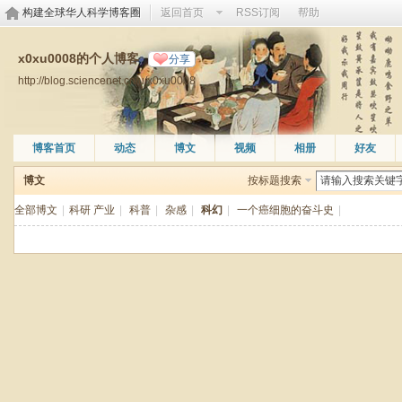
构建全球华人科学博客圈
返回首页
RSS订阅
帮助
x0xu0008的个人博客
分享
http://blog.sciencenet.cn/u/x0xu0008
博客首页
动态
博文
视频
相册
好友
博文
按标题搜索
全部博文
|
科研 产业
|
科普
|
杂感
|
科幻
|
一个癌细胞的奋斗史
|