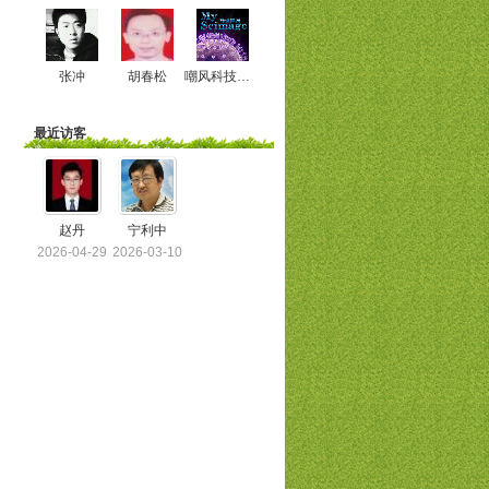
张冲
胡春松
嘲风科技动漫
最近访客
赵丹
宁利中
2026-04-29
2026-03-10