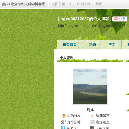
构建全球华人科学博客圈
返回首页
RSS订阅
帮助
jingxu00212027的个人博客
分享
http://blog.sciencenet.cn/u/jingxu00212027
博客首页
动态
博文
个人资料
荆旭
加为好友
给我留言
打个招呼
发送消息
学术名片
上传视频