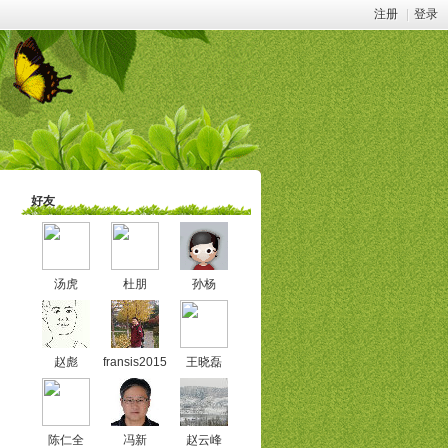
注册
|
登录
好友
汤虎
杜朋
孙杨
赵彪
fransis2015
王晓磊
陈仁全
冯新
赵云峰