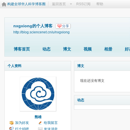
构建全球华人科学博客圈
返回首页
RSS订阅
帮助
nxgxiong的个人博客
分享
http://blog.sciencenet.cn/u/nxgxiong
博客首页
动态
博文
视频
相册
好
个人资料
博文
现在还没有博文
动态
熊雄
加为好友
给我留言
打个招呼
发送消息