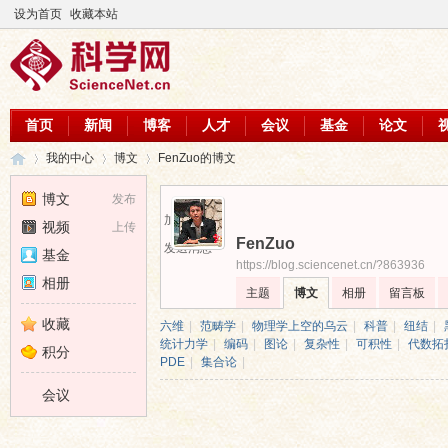
设为首页
收藏本站
首页
新闻
博客
人才
会议
基金
论文
我的中心
博文
FenZuo的博文
博文
发布
加为好友
视频
上传
FenZuo
科
›
›
›
发送消息
基金
https://blog.sciencenet.cn/?863936
相册
主题
博文
相册
留言板
收藏
六维
|
范畴学
|
物理学上空的乌云
|
科普
|
纽结
|
统计力学
|
编码
|
图论
|
复杂性
|
可积性
|
代数拓
积分
PDE
|
集合论
|
会议
学