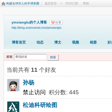
构建全球华人科学博客圈
返回首页
RSS订阅
帮助
yinxianglu的个人博客
分享
http://blog.sciencenet.cn/u/yinxianglu
博客首页
动态
博文
视频
相册
好
好友
搜索
当前共有
11
个好友
孙杨
禁止访问
积分数: 445
松迪科研绘图