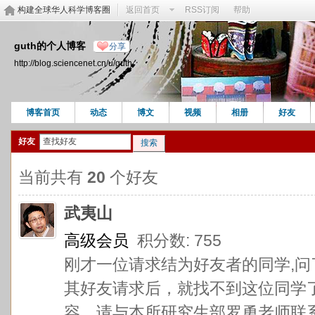
构建全球华人科学博客圈
返回首页
RSS订阅
帮助
guth的个人博客
分享
http://blog.sciencenet.cn/u/guth
博客首页
动态
博文
视频
相册
好友
好友
搜索
当前共有
20
个好友
武夷山
高级会员
积分数: 755
刚才一位请求结为好友者的同学,问
其好友请求后，就找不到这位同学
容，请与本所研究生部罗勇老师联系Luoy